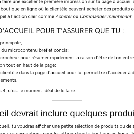
à faire une excellente première impression sur ta page d’accueil a
ne boutique en ligne où la clientèle peuvent acheter des produits 
el à l’action clair comme
Acheter
ou
Commander maintenant
.
D’ACCUEIL POUR T’ASSURER QUE TU :
 principale;
nt du microcontenu bref et concis;
crocheur pour résumer rapidement la raison d’être de ton entre
ion tout en haut de la page;
 clientèle dans la page d’accueil pour lui permettre d’accéder à 
nements.
s 4, c’est le moment idéal de le faire.
il devrait inclure quelques produi
ueil, tu voudras afficher une petite sélection de produits ou de s
courtes descriptions pour les attirer dans ta boutique en ligne. Tu 