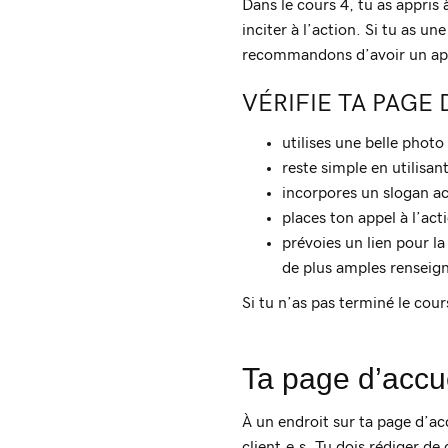
Dans le cours 4, tu as appris 
inciter à l’action. Si tu as u
recommandons d’avoir un app
VÉRIFIE TA PAGE 
utilises une belle photo
reste simple en utilisa
incorpores un slogan ac
places ton appel à l’act
prévoies un lien pour la
de plus amples renseig
Si tu n’as pas terminé le cour
Ta page d’accue
À un endroit sur ta page d’acc
client.e.s. Tu dois rédiger de 