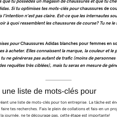
 que tu possèdes un magasin de chaussures et que tu che
idas. Si tu optimises tes mots-clés pour
chaussures de co
 l’intention n’est pas claire. Est-ce que les
internautes
souh
oir
à quoi ressemblent les chaussures de course? Tu ne le 
mises pour
Chaussures Adidas blanches pour femmes en so
s à acheter. Elles connaissent la marque, la couleur et le p
, tu ne généreras pas autant de trafic (moins de personnes
des requêtes très ciblées), mais tu seras en mesure de géné
 une liste de mots-clés pour
réant une liste de mots-clés pour ton entreprise. La tâche est 
faire tes recherches. Fais le plein de collations et fais-en un proj
d la journée, ne te décourage pas, cette étape est importante!