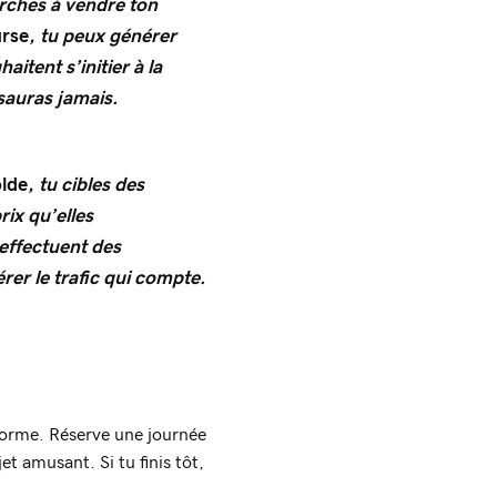
rches à vendre ton
urse
, tu peux générer
aitent s’initier à la
sauras jamais.
lde
, tu cibles des
rix qu’elles
 effectuent des
rer le trafic qui compte.
énorme. Réserve une journée
et amusant. Si tu finis tôt,