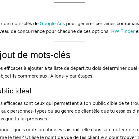
eur de mots-clés de
Google Ads
pour générer certaines combinaiso
iveau de concurrence pour chacune de ces options.
KW Finder
es
jout de mots-clés
 efficaces à ajouter à ta liste de départ,tu dois déterminer quel 
 objectifs commerciaux. Allons-y par étapes.
blic idéal
s efficaces sont ceux qui permettent à ton public cible de te tro
se aux personnes-types ou au genre de clientèle que tu essaies d’
ons que tu lui proposes.
sonne : quels mots ou phrases saisirait-elle dans son moteur de 
e le tien? Utilise le point de vue de tes client.e.s pour trouver 